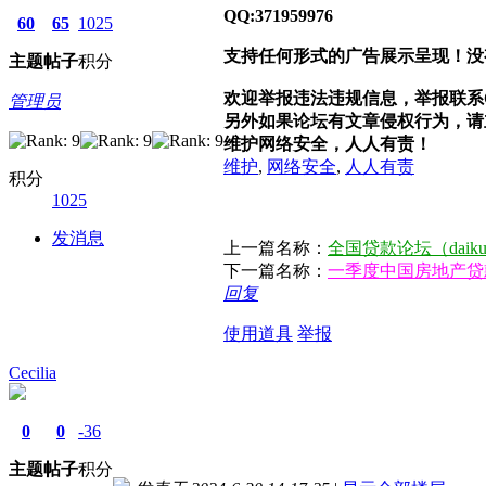
QQ:371959976
60
65
1025
支持任何形式的广告展示呈现！没
主题
帖子
积分
欢迎举报违法违规信息，举报联系QQ：
管理员
另外如果论坛有文章侵权行为，请立即
维护网络安全，人人有责！
维护
,
网络安全
,
人人有责
积分
1025
发消息
上一篇名称：
全国贷款论坛（daiku
下一篇名称：
一季度中国房地产贷
回复
使用道具
举报
Cecilia
0
0
-36
主题
帖子
积分