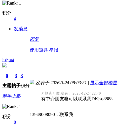
积分
4
发消息
回复
使用道具
举报
lishuai
0
3
8
发表于 2026-3-24 08:03:31
|
显示全部楼层
主题
帖子
积分
万物皆可做 发表于 2025-12-24 22:40
新手上路
有中介朋友嘛可以联系我DKjsq8888
13949008090，联系我
积分
8