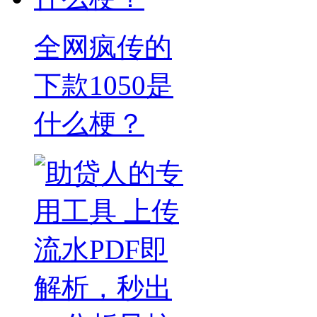
全网疯传的
下款1050是
什么梗？