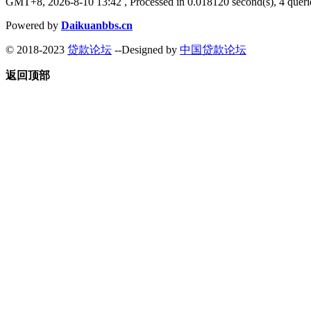
GMT+8, 2026-8-10 13:42
, Processed in 0.018120 second(s), 4 querie
Powered by
Daikuanbbs.cn
© 2018-2023
贷款论坛
--Designed by
中国贷款论坛
返回顶部